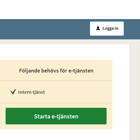
Logga in
u
Följande behövs för e-tjänsten
Intern tjänst
Starta e-tjänsten