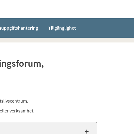
nuppgiftshantering
Tillgänglighet
ningsforum,
etslivscentrum.
eller verksamhet.