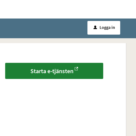
Logga in
u
Starta e-tjänsten