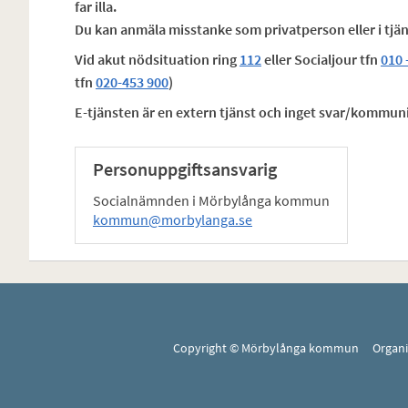
far illa.
Du kan anmäla misstanke som privatperson eller i tjä
Vid akut nödsituation ring
112
eller Socialjour tfn
010 
tfn
020-453 900
)
E-tjänsten är en extern tjänst och inget svar/kommuni
Personuppgiftsansvarig
Socialnämnden i Mörbylånga kommun
kommun@morbylanga.se
Copyright © Mörbylånga kommun Organ