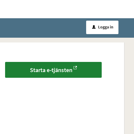
Logga in
u
Starta e-tjänsten