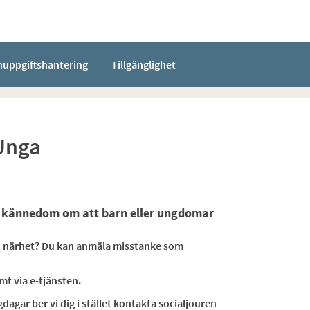
nuppgiftshantering
Tillgänglighet
Unga
er kännedom om att barn eller ungdomar
 din närhet? Du kan anmäla misstanke som
t via e-tjänsten.
dagar ber vi dig i stället kontakta socialjouren