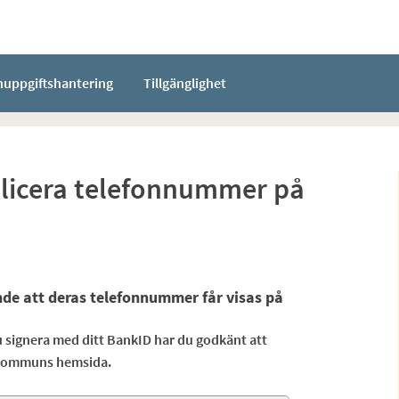
nuppgiftshantering
Tillgänglighet
licera telefonnummer på
nde att deras telefonnummer får visas på
du signera med ditt BankID har du godkänt att
a kommuns hemsida.