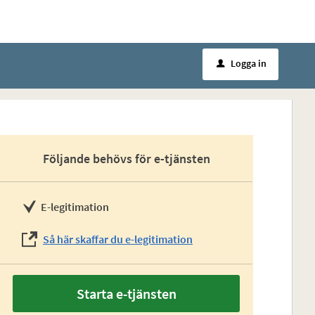
Logga in
u
Följande behövs för e-tjänsten
E-legitimation
Så här skaffar du e-legitimation
Starta e-tjänsten