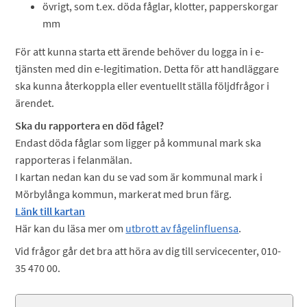
övrigt, som t.ex. döda fåglar, klotter, papperskorgar
mm
För att kunna starta ett ärende behöver du logga in i e-
tjänsten med din e-legitimation. Detta för att handläggare
ska kunna återkoppla eller eventuellt ställa följdfrågor i
ärendet.
Ska du rapportera en död fågel?
Endast döda fåglar som ligger på kommunal mark ska
rapporteras i felanmälan.
I kartan nedan kan du se vad som är kommunal mark i
Mörbylånga kommun, markerat med brun färg.
Länk till kartan
Här kan du läsa mer om
utbrott av fågelinfluensa
.
Vid frågor går det bra att höra av dig till servicecenter, 010-
35 470 00.