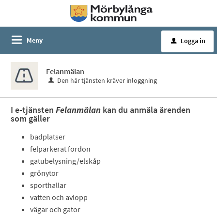
Meny
Logga in
u
Felanmälan
Den här tjänsten kräver inloggning
I e-tjänsten
Felanmälan
kan du anmäla ärenden
som gäller
badplatser
felparkerat fordon
gatubelysning/elskåp
grönytor
sporthallar
vatten och avlopp
vägar och gator