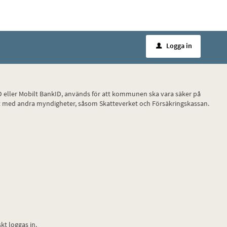
Logga in
u
nkID eller Mobilt BankID, används för att kommunen ska vara säker på
takt med andra myndigheter, såsom Skatteverket och Försäkringskassan.
t loggas in.