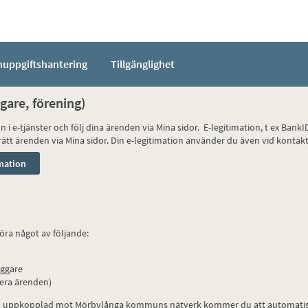
nuppgiftshantering
Tillgänglighet
gare, förening)
on i e-tjänster och följ dina ärenden via Mina sidor. E-legitimation, t ex Ba
ll rätt ärenden via Mina sidor. Din e-legitimation använder du även vid kon
öra något av följande:
äggare
tera ärenden)
du uppkopplad mot Mörbylånga kommuns nätverk kommer du att automatisk